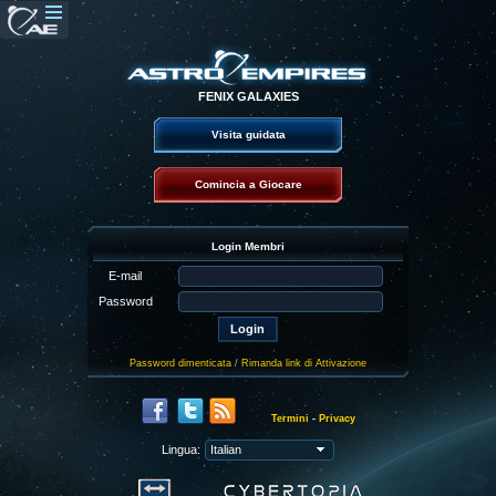
FENIX GALAXIES
Visita guidata
Comincia a Giocare
Login Membri
E-mail
Password
Password dimenticata
/
Rimanda link di Attivazione
Termini
-
Privacy
Lingua: